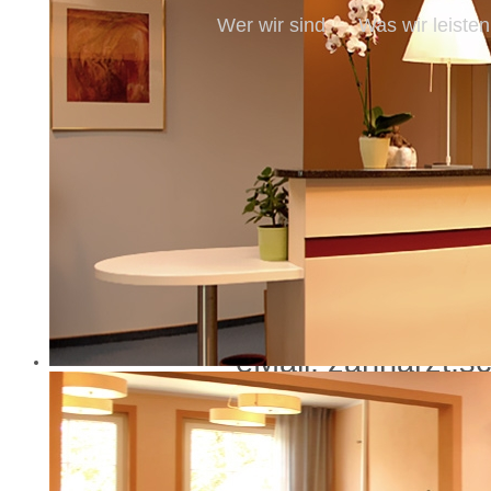
Wer wir sind
Was wir leisten
Impressum
Zahnarztpraxis
Dipl. Stom. Rolan
Geraer Straße 4
01587 Riesa Tel:
eMail: zahnarzt.s
Internet: http:/
Zuständige Kam