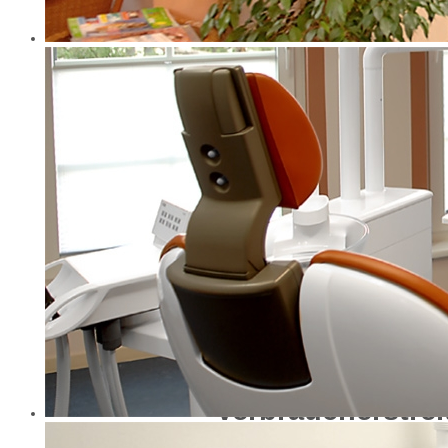
Geschäftsführu
wissenschaftlich
Dipl. Stom. Rolan
Redaktionell ver
Dipl. Stom. Rola
Straße 4
01587 Riesa
Verbraucherstrei