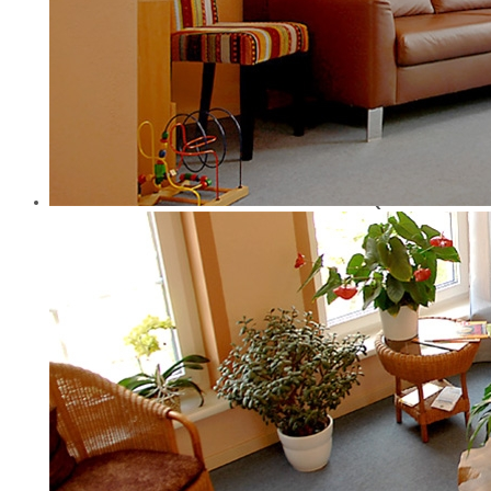
01099 Dresden
https://www.zahna
Berufsbezeichn
Zahnarzt (verlieh
Deutschland)
Berufsrechtlich
- Zahnheilkundeg
- Heilberufe-Kam
- Gebührenordnun