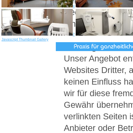
Bekanntwerden v
4
Rechtsverletzung
Inhalte umgehend 
7
Javascript Thumbnail Gallery
Haftung für Link
Unser Angebot ent
Websites Dritter, 
keinen Einfluss h
wir für diese frem
Gewähr übernehme
verlinkten Seiten i
Anbieter oder Betr