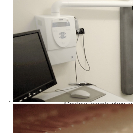
Universalschlich
Wir sind nicht bere
Streitbeilegungsve
Verbraucherschlic
teilzunehmen.
Haftung für Inhal
Als Diensteanbiet
Abs.1 TMG für eig
Seiten nach den 
verantwortlich. N
wir als Diensteanb