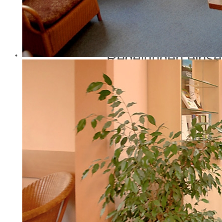
- Berufsordnung f
Die Regelung find
des Landes Sach
Regelungen einse
Angaben zur
Berufshaftpflich
Name und Sitz des
HDI Versicherung
Geltungsraum der
Deutschland