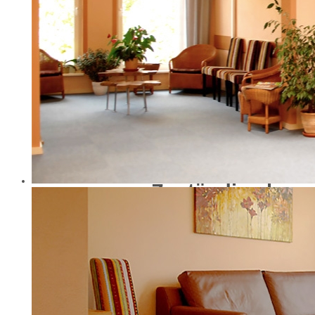
Landeszahnärzte
Schützenhöhe 11
01099 Dresden
https://www.zahna
sachsen.de/zahnae
Zuständige kass
Vereinigung:
Kassenzahnärztli
(KZVS)
Schützenhöhe 11